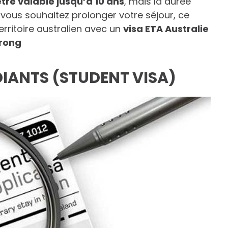
être valable jusqu’à 10 ans
, mais la durée
 vous souhaitez prolonger votre séjour, ce
erritoire australien avec un
visa ETA Australie
trong
DIANTS (STUDENT VISA)